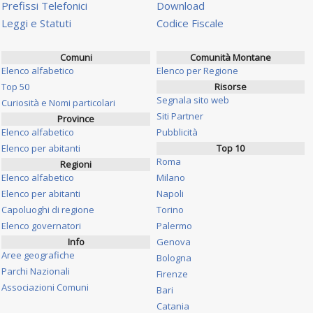
Prefissi Telefonici
Download
Leggi e Statuti
Codice Fiscale
Comuni
Comunità Montane
Elenco alfabetico
Elenco per Regione
Top 50
Risorse
Segnala sito web
Curiosità e Nomi particolari
Siti Partner
Province
Elenco alfabetico
Pubblicità
Elenco per abitanti
Top 10
Roma
Regioni
Elenco alfabetico
Milano
Elenco per abitanti
Napoli
Capoluoghi di regione
Torino
Elenco governatori
Palermo
Info
Genova
Aree geografiche
Bologna
Parchi Nazionali
Firenze
Associazioni Comuni
Bari
Catania