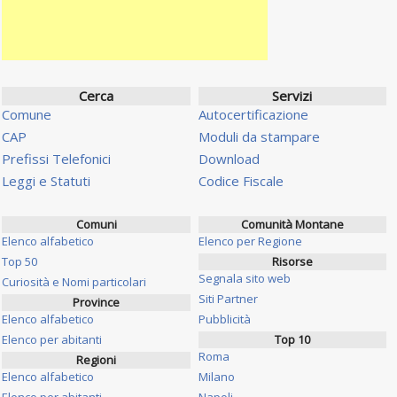
Cerca
Servizi
Comune
Autocertificazione
CAP
Moduli da stampare
Prefissi Telefonici
Download
Leggi e Statuti
Codice Fiscale
Comuni
Comunità Montane
Elenco alfabetico
Elenco per Regione
Top 50
Risorse
Segnala sito web
Curiosità e Nomi particolari
Siti Partner
Province
Elenco alfabetico
Pubblicità
Elenco per abitanti
Top 10
Roma
Regioni
Elenco alfabetico
Milano
Elenco per abitanti
Napoli