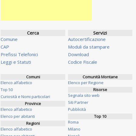
Cerca
Servizi
Comune
Autocertificazione
CAP
Moduli da stampare
Prefissi Telefonici
Download
Leggi e Statuti
Codice Fiscale
Comuni
Comunità Montane
Elenco alfabetico
Elenco per Regione
Top 50
Risorse
Segnala sito web
Curiosità e Nomi particolari
Siti Partner
Province
Elenco alfabetico
Pubblicità
Elenco per abitanti
Top 10
Roma
Regioni
Elenco alfabetico
Milano
Elenco per abitanti
Napoli