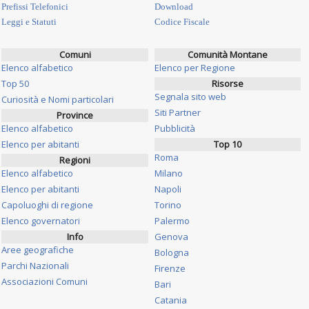
Prefissi Telefonici
Download
Leggi e Statuti
Codice Fiscale
Comuni
Comunità Montane
Elenco alfabetico
Elenco per Regione
Top 50
Risorse
Segnala sito web
Curiosità e Nomi particolari
Siti Partner
Province
Elenco alfabetico
Pubblicità
Elenco per abitanti
Top 10
Roma
Regioni
Elenco alfabetico
Milano
Elenco per abitanti
Napoli
Capoluoghi di regione
Torino
Elenco governatori
Palermo
Info
Genova
Aree geografiche
Bologna
Parchi Nazionali
Firenze
Associazioni Comuni
Bari
Catania