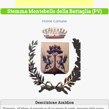
Stemma Montebello della Battaglia (PV)
Home Comune
Descrizione Araldica
D'argento, all'albero al naturale su di un monte di verde, movente dalla punta