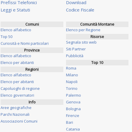
Prefissi Telefonici
Download
Leggi e Statuti
Codice Fiscale
Comuni
Comunità Montane
Elenco alfabetico
Elenco per Regione
Top 50
Risorse
Segnala sito web
Curiosità e Nomi particolari
Siti Partner
Province
Elenco alfabetico
Pubblicità
Elenco per abitanti
Top 10
Roma
Regioni
Elenco alfabetico
Milano
Elenco per abitanti
Napoli
Capoluoghi di regione
Torino
Elenco governatori
Palermo
Info
Genova
Aree geografiche
Bologna
Parchi Nazionali
Firenze
Associazioni Comuni
Bari
Catania