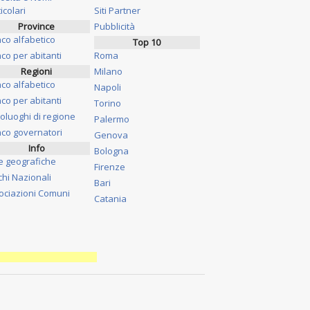
icolari
Siti Partner
Province
Pubblicità
nco alfabetico
Top 10
co per abitanti
Roma
Regioni
Milano
nco alfabetico
Napoli
co per abitanti
Torino
oluoghi di regione
Palermo
nco governatori
Genova
Info
Bologna
e geografiche
Firenze
chi Nazionali
Bari
ociazioni Comuni
Catania