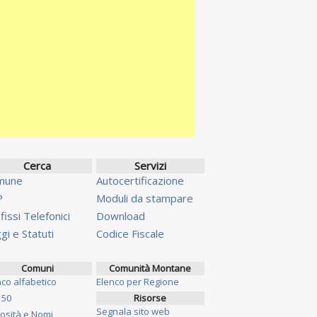
Cerca
Servizi
mune
Autocertificazione
P
Moduli da stampare
fissi Telefonici
Download
gi e Statuti
Codice Fiscale
Comuni
Comunità Montane
nco alfabetico
Elenco per Regione
 50
Risorse
Segnala sito web
iosità e Nomi