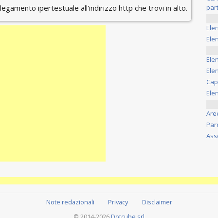
ollegamento ipertestuale all'indirizzo http che trovi in alto.
part
Ele
Elen
Ele
Elen
Cap
Ele
Are
Par
Ass
Note redazionali
Privacy
Disclaimer
© 2014-2026
Dotcube srl