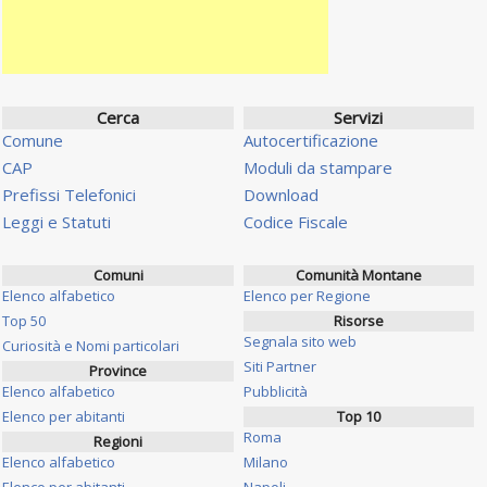
Cerca
Servizi
Comune
Autocertificazione
CAP
Moduli da stampare
Prefissi Telefonici
Download
Leggi e Statuti
Codice Fiscale
Comuni
Comunità Montane
Elenco alfabetico
Elenco per Regione
Top 50
Risorse
Segnala sito web
Curiosità e Nomi particolari
Siti Partner
Province
Elenco alfabetico
Pubblicità
Elenco per abitanti
Top 10
Roma
Regioni
Elenco alfabetico
Milano
Elenco per abitanti
Napoli