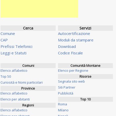
Cerca
Servizi
Comune
Autocertificazione
CAP
Moduli da stampare
Prefissi Telefonici
Download
Leggi e Statuti
Codice Fiscale
Comuni
Comunità Montane
Elenco alfabetico
Elenco per Regione
Top 50
Risorse
Segnala sito web
Curiosità e Nomi particolari
Siti Partner
Province
Elenco alfabetico
Pubblicità
Elenco per abitanti
Top 10
Roma
Regioni
Elenco alfabetico
Milano
Elenco per abitanti
Napoli