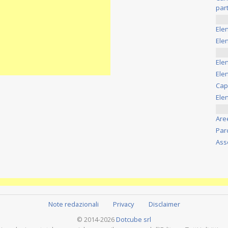
part
Ele
Elen
Ele
Elen
Cap
Ele
Are
Par
Ass
Note redazionali
Privacy
Disclaimer
© 2014-2026
Dotcube srl