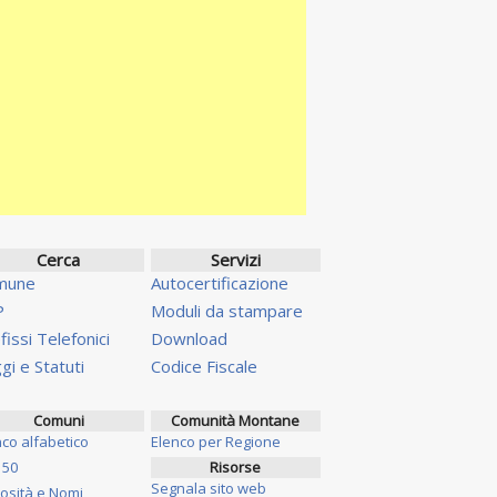
Cerca
Servizi
mune
Autocertificazione
P
Moduli da stampare
fissi Telefonici
Download
gi e Statuti
Codice Fiscale
Comuni
Comunità Montane
nco alfabetico
Elenco per Regione
 50
Risorse
Segnala sito web
iosità e Nomi