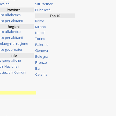
icolari
Siti Partner
Province
Pubblicità
nco alfabetico
Top 10
co per abitanti
Roma
Regioni
Milano
nco alfabetico
Napoli
co per abitanti
Torino
oluoghi di regione
Palermo
nco governatori
Genova
Info
Bologna
e geografiche
Firenze
chi Nazionali
Bari
ociazioni Comuni
Catania