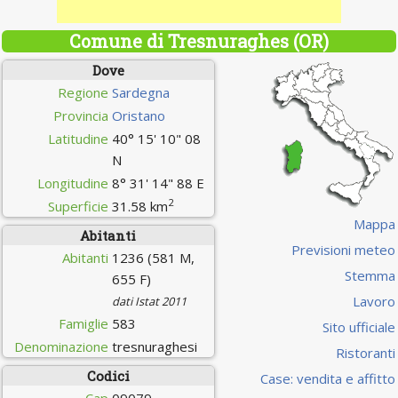
Comune di Tresnuraghes (OR)
Dove
Regione
Sardegna
Provincia
Oristano
Latitudine
40° 15' 10" 08
N
Longitudine
8° 31' 14" 88 E
2
Superficie
31.58 km
Mappa
Abitanti
Previsioni meteo
Abitanti
1236 (581 M,
Stemma
655 F)
Lavoro
dati Istat 2011
Famiglie
583
Sito ufficiale
Denominazione
tresnuraghesi
Ristoranti
Codici
Case: vendita e affitto