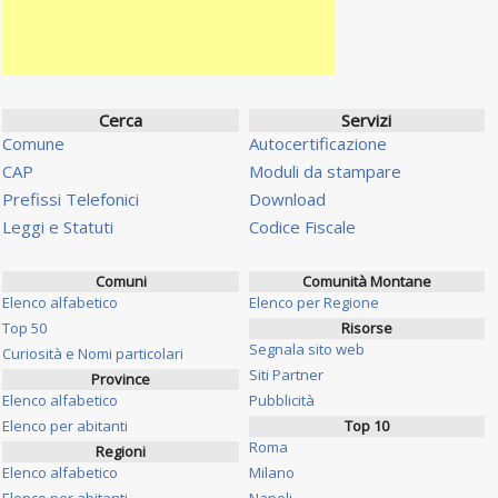
Cerca
Servizi
Comune
Autocertificazione
CAP
Moduli da stampare
Prefissi Telefonici
Download
Leggi e Statuti
Codice Fiscale
Comuni
Comunità Montane
Elenco alfabetico
Elenco per Regione
Top 50
Risorse
Segnala sito web
Curiosità e Nomi particolari
Siti Partner
Province
Elenco alfabetico
Pubblicità
Elenco per abitanti
Top 10
Roma
Regioni
Elenco alfabetico
Milano
Elenco per abitanti
Napoli