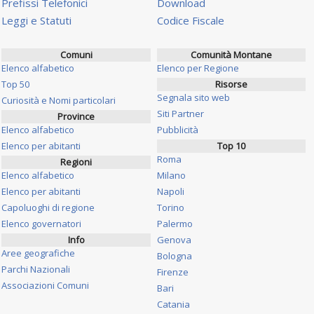
Prefissi Telefonici
Download
Leggi e Statuti
Codice Fiscale
Comuni
Comunità Montane
Elenco alfabetico
Elenco per Regione
Top 50
Risorse
Segnala sito web
Curiosità e Nomi particolari
Siti Partner
Province
Elenco alfabetico
Pubblicità
Elenco per abitanti
Top 10
Roma
Regioni
Elenco alfabetico
Milano
Elenco per abitanti
Napoli
Capoluoghi di regione
Torino
Elenco governatori
Palermo
Info
Genova
Aree geografiche
Bologna
Parchi Nazionali
Firenze
Associazioni Comuni
Bari
Catania