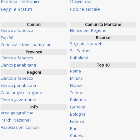
Prefissi Telefonici
Download
Leggi e Statuti
Codice Fiscale
Comuni
Comunità Montane
Elenco alfabetico
Elenco per Regione
Top 50
Risorse
Segnala sito web
Curiosità e Nomi particolari
Siti Partner
Province
Elenco alfabetico
Pubblicità
Elenco per abitanti
Top 10
Roma
Regioni
Elenco alfabetico
Milano
Elenco per abitanti
Napoli
Capoluoghi di regione
Torino
Elenco governatori
Palermo
Info
Genova
Aree geografiche
Bologna
Parchi Nazionali
Firenze
Associazioni Comuni
Bari
Catania