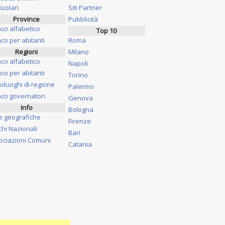
icolari
Siti Partner
Province
Pubblicità
nco alfabetico
Top 10
co per abitanti
Roma
Regioni
Milano
nco alfabetico
Napoli
co per abitanti
Torino
oluoghi di regione
Palermo
nco governatori
Genova
Info
Bologna
e geografiche
Firenze
chi Nazionali
Bari
ociazioni Comuni
Catania