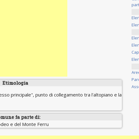
part
Ele
Elen
Ele
Elen
Cap
Ele
Are
Par
Etimologia
Ass
esso principale", punto di collegamento tra l'altopiano e la
omune fa parte di:
modeo e del Monte Ferru