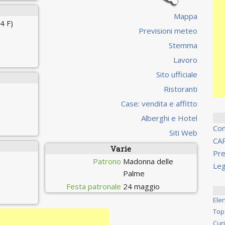
Mappa
4 F)
Previsioni meteo
Stemma
Lavoro
i
Sito ufficiale
Ristoranti
Case: vendita e affitto
Alberghi e Hotel
Co
Siti Web
CA
Varie
Pre
Patrono
Madonna delle
Leg
Palme
Festa patronale
24 maggio
Ele
Top
Cur