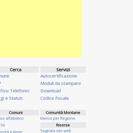
Cerca
Servizi
mune
Autocertificazione
P
Moduli da stampare
fissi Telefonici
Download
gi e Statuti
Codice Fiscale
Comuni
Comunità Montane
nco alfabetico
Elenco per Regione
 50
Risorse
Segnala sito web
iosità e Nomi