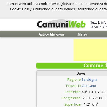
ComuniWeb utilizza cookie per migliorare la tua esperienza di 
Cookie Policy. Chiudendo questo banner, scorrendo questa pa
Tutte le inf
Servizi al C
Autocertificazione
Meteo
Comune di
Dove
Regione
Sardegna
Provincia
Oristano
Latitudine
40° 10' 18" 48
Longitudine
8° 51' 27" 00 E
2
Superficie
41.21 km