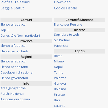
Prefissi Telefonici
Download
Leggi e Statuti
Codice Fiscale
Comuni
Comunità Montane
Elenco alfabetico
Elenco per Regione
Top 50
Risorse
Segnala sito web
Curiosità e Nomi particolari
Siti Partner
Province
Elenco alfabetico
Pubblicità
Elenco per abitanti
Top 10
Roma
Regioni
Elenco alfabetico
Milano
Elenco per abitanti
Napoli
Capoluoghi di regione
Torino
Elenco governatori
Palermo
Info
Genova
Aree geografiche
Bologna
Parchi Nazionali
Firenze
Associazioni Comuni
Bari
Catania