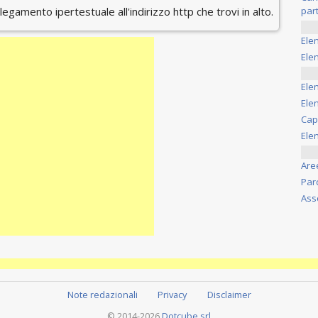
ollegamento ipertestuale all'indirizzo http che trovi in alto.
part
Ele
Elen
Ele
Elen
Cap
Ele
Are
Par
Ass
Note redazionali
Privacy
Disclaimer
© 2014-2026
Dotcube srl