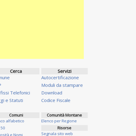
Cerca
Servizi
mune
Autocertificazione
P
Moduli da stampare
fissi Telefonici
Download
gi e Statuti
Codice Fiscale
Comuni
Comunità Montane
nco alfabetico
Elenco per Regione
 50
Risorse
Segnala sito web
iosità e Nomi