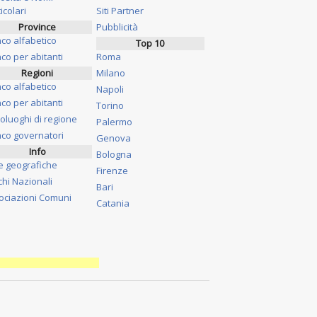
icolari
Siti Partner
Province
Pubblicità
nco alfabetico
Top 10
co per abitanti
Roma
Regioni
Milano
nco alfabetico
Napoli
co per abitanti
Torino
oluoghi di regione
Palermo
nco governatori
Genova
Info
Bologna
e geografiche
Firenze
chi Nazionali
Bari
ociazioni Comuni
Catania