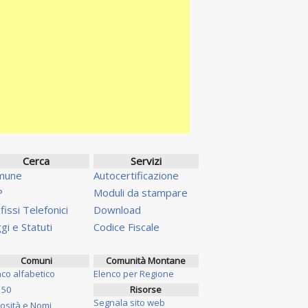
Cerca
Servizi
mune
Autocertificazione
P
Moduli da stampare
fissi Telefonici
Download
gi e Statuti
Codice Fiscale
Comuni
Comunità Montane
nco alfabetico
Elenco per Regione
 50
Risorse
Segnala sito web
iosità e Nomi