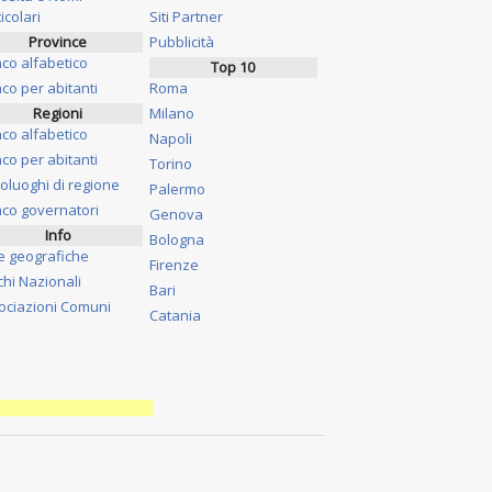
icolari
Siti Partner
Province
Pubblicità
nco alfabetico
Top 10
co per abitanti
Roma
Regioni
Milano
nco alfabetico
Napoli
co per abitanti
Torino
oluoghi di regione
Palermo
nco governatori
Genova
Info
Bologna
e geografiche
Firenze
chi Nazionali
Bari
ociazioni Comuni
Catania