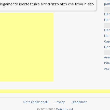
ollegamento ipertestuale all'indirizzo http che trovi in alto.
part
Ele
Elen
Ele
Elen
Cap
Ele
Are
Par
Ass
Note redazionali
Privacy
Disclaimer
© 2014-2026
Dotcube srl