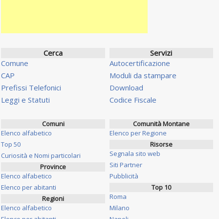
Cerca
Servizi
Comune
Autocertificazione
CAP
Moduli da stampare
Prefissi Telefonici
Download
Leggi e Statuti
Codice Fiscale
Comuni
Comunità Montane
Elenco alfabetico
Elenco per Regione
Top 50
Risorse
Segnala sito web
Curiosità e Nomi particolari
Siti Partner
Province
Elenco alfabetico
Pubblicità
Elenco per abitanti
Top 10
Roma
Regioni
Elenco alfabetico
Milano
Elenco per abitanti
Napoli