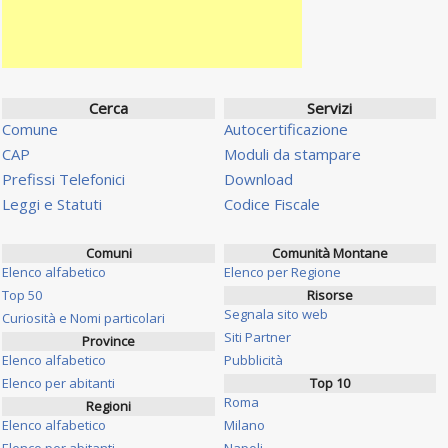
Cerca
Servizi
Comune
Autocertificazione
CAP
Moduli da stampare
Prefissi Telefonici
Download
Leggi e Statuti
Codice Fiscale
Comuni
Comunità Montane
Elenco alfabetico
Elenco per Regione
Top 50
Risorse
Segnala sito web
Curiosità e Nomi particolari
Siti Partner
Province
Elenco alfabetico
Pubblicità
Elenco per abitanti
Top 10
Roma
Regioni
Elenco alfabetico
Milano
Elenco per abitanti
Napoli