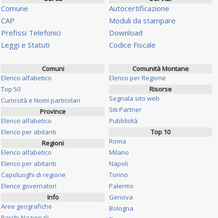
Comune
Autocertificazione
CAP
Moduli da stampare
Prefissi Telefonici
Download
Leggi e Statuti
Codice Fiscale
Comuni
Comunità Montane
Elenco alfabetico
Elenco per Regione
Top 50
Risorse
Segnala sito web
Curiosità e Nomi particolari
Siti Partner
Province
Elenco alfabetico
Pubblicità
Elenco per abitanti
Top 10
Roma
Regioni
Elenco alfabetico
Milano
Elenco per abitanti
Napoli
Capoluoghi di regione
Torino
Elenco governatori
Palermo
Info
Genova
Aree geografiche
Bologna
Parchi Nazionali