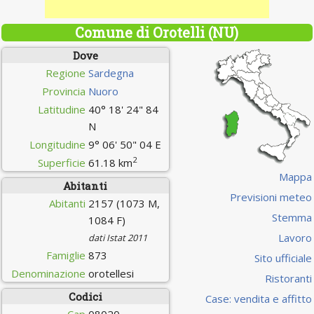
Comune di Orotelli (NU)
Dove
Regione
Sardegna
Provincia
Nuoro
Latitudine
40° 18' 24" 84
N
Longitudine
9° 06' 50" 04 E
2
Superficie
61.18 km
Mappa
Abitanti
Previsioni meteo
Abitanti
2157 (1073 M,
Stemma
1084 F)
Lavoro
dati Istat 2011
Famiglie
873
Sito ufficiale
Denominazione
orotellesi
Ristoranti
Codici
Case: vendita e affitto