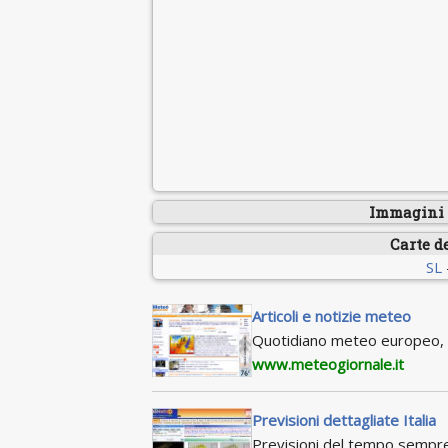
Immagini s
Carte d
SL
Articoli e notizie meteo
Quotidiano meteo europeo, c
www.meteogiornale.it
Previsioni dettagliate Italia
Previsioni del tempo sempre a