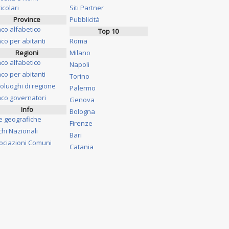
icolari
Siti Partner
Province
Pubblicità
nco alfabetico
Top 10
co per abitanti
Roma
Regioni
Milano
nco alfabetico
Napoli
co per abitanti
Torino
oluoghi di regione
Palermo
nco governatori
Genova
Info
Bologna
e geografiche
Firenze
chi Nazionali
Bari
ociazioni Comuni
Catania