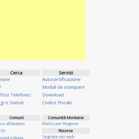
Cerca
Servizi
mune
Autocertificazione
P
Moduli da stampare
fissi Telefonici
Download
gi e Statuti
Codice Fiscale
Comuni
Comunità Montane
nco alfabetico
Elenco per Regione
 50
Risorse
Segnala sito web
iosità e Nomi