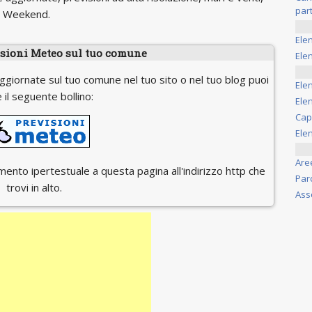
part
il Weekend.
Ele
isioni Meteo sul tuo comune
Elen
ggiornate sul tuo comune nel tuo sito o nel tuo blog puoi
Ele
 il seguente bollino:
Elen
Cap
Ele
Are
egamento ipertestuale a questa pagina all'indirizzo http che
Par
trovi in alto.
Ass