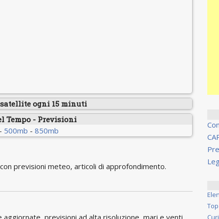
atellite ogni 15 minuti
el Tempo - Previsioni
Co
-
500mb
-
850mb
CA
Pre
Leg
on previsioni meteo, articoli di approfondimento.
Ele
Top
ggiornate, previsioni ad alta risoluzione, mari e venti,
Cur