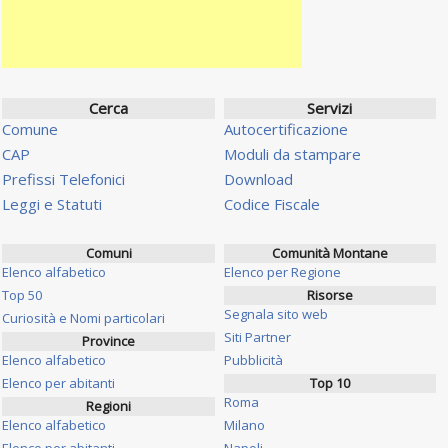
Cerca
Servizi
Comune
Autocertificazione
CAP
Moduli da stampare
Prefissi Telefonici
Download
Leggi e Statuti
Codice Fiscale
Comuni
Comunità Montane
Elenco alfabetico
Elenco per Regione
Top 50
Risorse
Segnala sito web
Curiosità e Nomi particolari
Siti Partner
Province
Elenco alfabetico
Pubblicità
Elenco per abitanti
Top 10
Roma
Regioni
Elenco alfabetico
Milano
Elenco per abitanti
Napoli