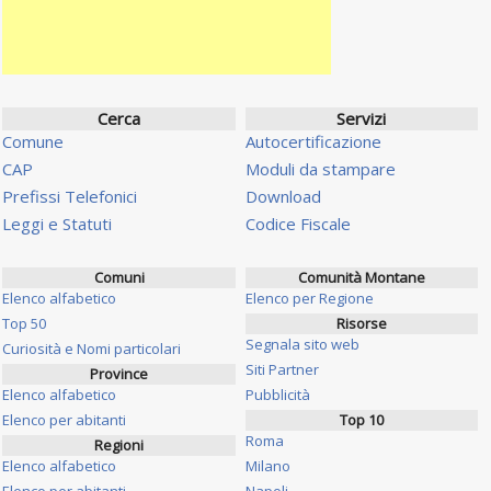
Cerca
Servizi
Comune
Autocertificazione
CAP
Moduli da stampare
Prefissi Telefonici
Download
Leggi e Statuti
Codice Fiscale
Comuni
Comunità Montane
Elenco alfabetico
Elenco per Regione
Top 50
Risorse
Segnala sito web
Curiosità e Nomi particolari
Siti Partner
Province
Elenco alfabetico
Pubblicità
Elenco per abitanti
Top 10
Roma
Regioni
Elenco alfabetico
Milano
Elenco per abitanti
Napoli