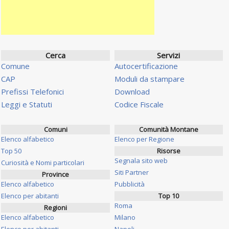
Cerca
Servizi
Comune
Autocertificazione
CAP
Moduli da stampare
Prefissi Telefonici
Download
Leggi e Statuti
Codice Fiscale
Comuni
Comunità Montane
Elenco alfabetico
Elenco per Regione
Top 50
Risorse
Segnala sito web
Curiosità e Nomi particolari
Siti Partner
Province
Elenco alfabetico
Pubblicità
Elenco per abitanti
Top 10
Roma
Regioni
Elenco alfabetico
Milano
Elenco per abitanti
Napoli