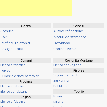
Cerca
Servizi
Comune
Autocertificazione
CAP
Moduli da stampare
Prefissi Telefonici
Download
Leggi e Statuti
Codice Fiscale
Comuni
Comunità Montane
Elenco alfabetico
Elenco per Regione
Top 50
Risorse
Segnala sito web
Curiosità e Nomi particolari
Siti Partner
Province
Elenco alfabetico
Pubblicità
Elenco per abitanti
Top 10
Roma
Regioni
Elenco alfabetico
Milano
Elenco per abitanti
Napoli