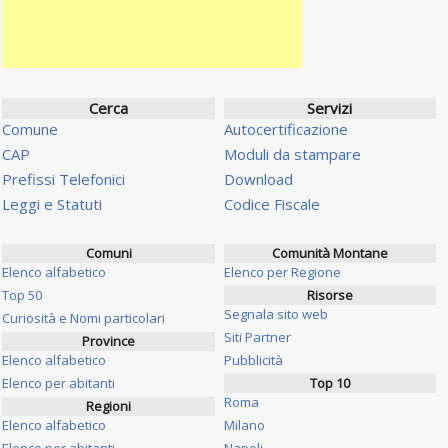
Cerca
Servizi
Comune
Autocertificazione
CAP
Moduli da stampare
Prefissi Telefonici
Download
Leggi e Statuti
Codice Fiscale
Comuni
Comunità Montane
Elenco alfabetico
Elenco per Regione
Top 50
Risorse
Segnala sito web
Curiosità e Nomi particolari
Siti Partner
Province
Elenco alfabetico
Pubblicità
Elenco per abitanti
Top 10
Roma
Regioni
Elenco alfabetico
Milano
Elenco per abitanti
Napoli