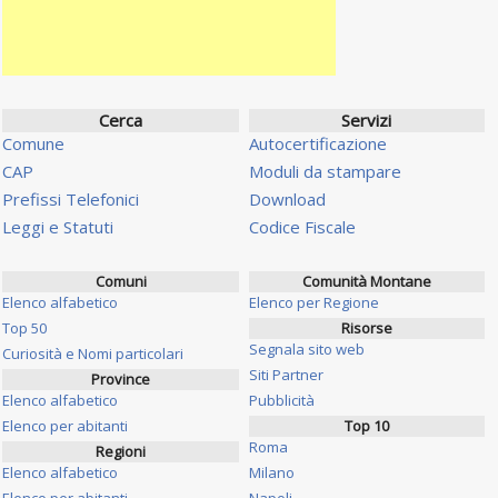
Cerca
Servizi
Comune
Autocertificazione
CAP
Moduli da stampare
Prefissi Telefonici
Download
Leggi e Statuti
Codice Fiscale
Comuni
Comunità Montane
Elenco alfabetico
Elenco per Regione
Top 50
Risorse
Segnala sito web
Curiosità e Nomi particolari
Siti Partner
Province
Elenco alfabetico
Pubblicità
Elenco per abitanti
Top 10
Roma
Regioni
Elenco alfabetico
Milano
Elenco per abitanti
Napoli