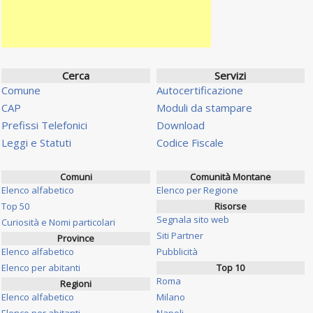
Cerca
Servizi
Comune
Autocertificazione
CAP
Moduli da stampare
Prefissi Telefonici
Download
Leggi e Statuti
Codice Fiscale
Comuni
Comunità Montane
Elenco alfabetico
Elenco per Regione
Top 50
Risorse
Segnala sito web
Curiosità e Nomi particolari
Siti Partner
Province
Elenco alfabetico
Pubblicità
Elenco per abitanti
Top 10
Roma
Regioni
Elenco alfabetico
Milano
Elenco per abitanti
Napoli