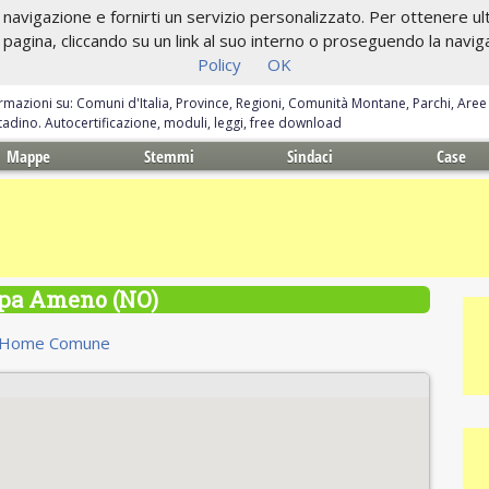
navigazione e fornirti un servizio personalizzato. Per ottenere ulte
gina, cliccando su un link al suo interno o proseguendo la navigazi
Policy
OK
ormazioni su: Comuni d'Italia, Province, Regioni, Comunità Montane, Parchi, Are
ittadino. Autocertificazione, moduli, leggi, free download
Mappe
Stemmi
Sindaci
Case
pa Ameno (NO)
Home Comune