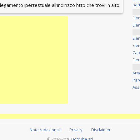
ollegamento ipertestuale all'indirizzo http che trovi in alto.
part
Ele
Elen
Ele
Elen
Cap
Ele
Are
Par
Ass
Note redazionali
Privacy
Disclaimer
© 2014-2026
Dotcube srl