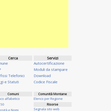
Cerca
Servizi
mune
Autocertificazione
P
Moduli da stampare
fissi Telefonici
Download
gi e Statuti
Codice Fiscale
Comuni
Comunità Montane
nco alfabetico
Elenco per Regione
 50
Risorse
Segnala sito web
iosità e Nomi