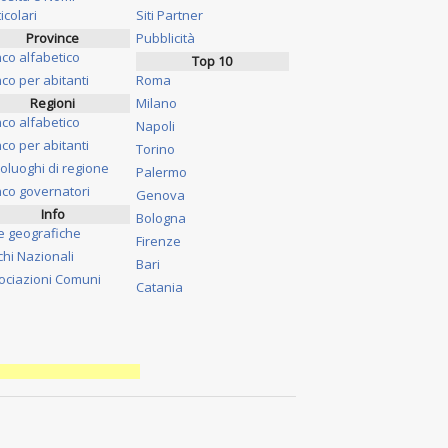
icolari
Siti Partner
Province
Pubblicità
nco alfabetico
Top 10
co per abitanti
Roma
Regioni
Milano
nco alfabetico
Napoli
co per abitanti
Torino
oluoghi di regione
Palermo
nco governatori
Genova
Info
Bologna
e geografiche
Firenze
chi Nazionali
Bari
ociazioni Comuni
Catania