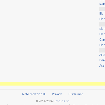
part
Ele
Elen
Ele
Elen
Cap
Ele
Are
Par
Ass
Note redazionali
Privacy
Disclaimer
© 2014-2026
Dotcube srl