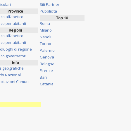
icolari
Siti Partner
Province
Pubblicità
nco alfabetico
Top 10
co per abitanti
Roma
Regioni
Milano
nco alfabetico
Napoli
co per abitanti
Torino
oluoghi di regione
Palermo
nco governatori
Genova
Info
Bologna
e geografiche
Firenze
chi Nazionali
Bari
ociazioni Comuni
Catania