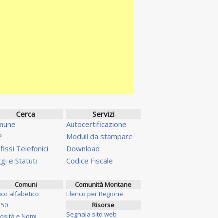
Cerca
Servizi
mune
Autocertificazione
P
Moduli da stampare
fissi Telefonici
Download
gi e Statuti
Codice Fiscale
Comuni
Comunità Montane
nco alfabetico
Elenco per Regione
 50
Risorse
Segnala sito web
iosità e Nomi