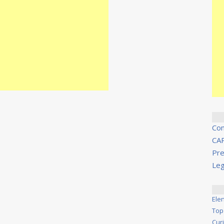
Co
CA
Pre
Leg
Ele
Top
Cur