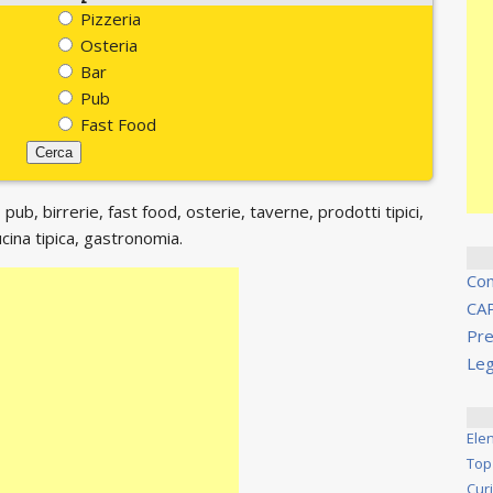
Pizzeria
Osteria
Bar
Pub
Fast Food
 pub, birrerie, fast food, osterie, taverne, prodotti tipici,
ucina tipica, gastronomia.
Co
CA
Pre
Leg
Ele
Top
Cur