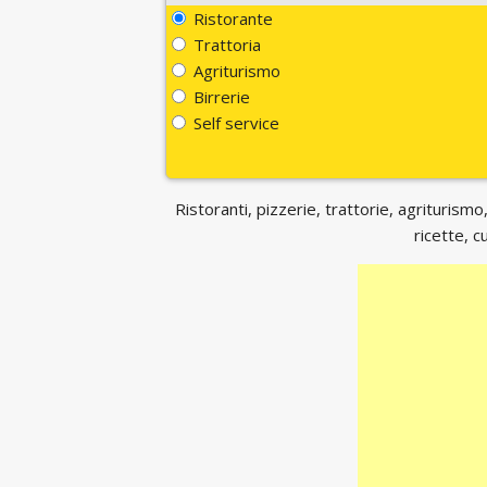
Ristorante
Trattoria
Agriturismo
Birrerie
Self service
Ristoranti, pizzerie, trattorie, agriturismo,
ricette, c