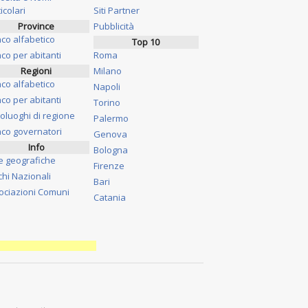
icolari
Siti Partner
Province
Pubblicità
nco alfabetico
Top 10
co per abitanti
Roma
Regioni
Milano
nco alfabetico
Napoli
co per abitanti
Torino
oluoghi di regione
Palermo
nco governatori
Genova
Info
Bologna
e geografiche
Firenze
chi Nazionali
Bari
ociazioni Comuni
Catania