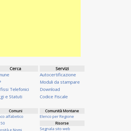
Cerca
Servizi
mune
Autocertificazione
P
Moduli da stampare
fissi Telefonici
Download
gi e Statuti
Codice Fiscale
Comuni
Comunità Montane
nco alfabetico
Elenco per Regione
 50
Risorse
Segnala sito web
iosità e Nomi