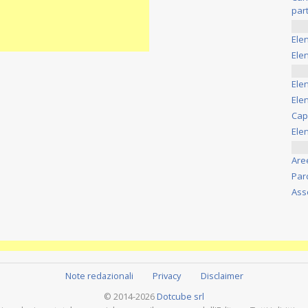
part
Ele
Elen
Ele
Elen
Cap
Ele
Are
Par
Ass
Note redazionali
Privacy
Disclaimer
© 2014-2026
Dotcube srl