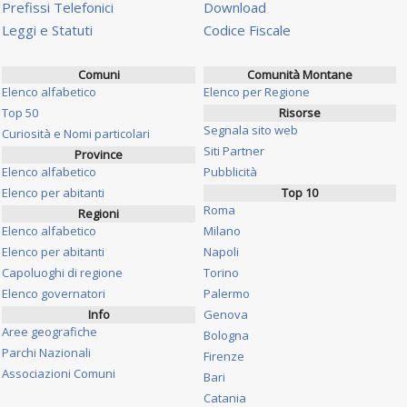
Prefissi Telefonici
Download
Leggi e Statuti
Codice Fiscale
Comuni
Comunità Montane
Elenco alfabetico
Elenco per Regione
Top 50
Risorse
Segnala sito web
Curiosità e Nomi particolari
Siti Partner
Province
Elenco alfabetico
Pubblicità
Elenco per abitanti
Top 10
Roma
Regioni
Elenco alfabetico
Milano
Elenco per abitanti
Napoli
Capoluoghi di regione
Torino
Elenco governatori
Palermo
Info
Genova
Aree geografiche
Bologna
Parchi Nazionali
Firenze
Associazioni Comuni
Bari
Catania