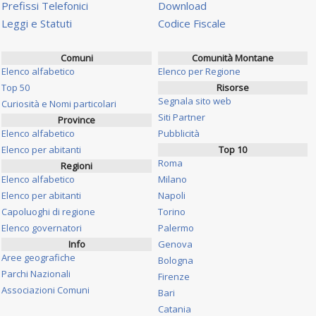
Prefissi Telefonici
Download
Leggi e Statuti
Codice Fiscale
Comuni
Comunità Montane
Elenco alfabetico
Elenco per Regione
Top 50
Risorse
Segnala sito web
Curiosità e Nomi particolari
Siti Partner
Province
Elenco alfabetico
Pubblicità
Elenco per abitanti
Top 10
Roma
Regioni
Elenco alfabetico
Milano
Elenco per abitanti
Napoli
Capoluoghi di regione
Torino
Elenco governatori
Palermo
Info
Genova
Aree geografiche
Bologna
Parchi Nazionali
Firenze
Associazioni Comuni
Bari
Catania