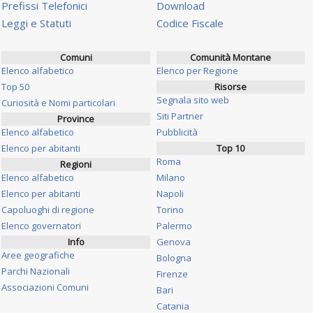
Prefissi Telefonici
Download
Leggi e Statuti
Codice Fiscale
Comuni
Comunità Montane
Elenco alfabetico
Elenco per Regione
Top 50
Risorse
Segnala sito web
Curiosità e Nomi particolari
Siti Partner
Province
Elenco alfabetico
Pubblicità
Elenco per abitanti
Top 10
Roma
Regioni
Elenco alfabetico
Milano
Elenco per abitanti
Napoli
Capoluoghi di regione
Torino
Elenco governatori
Palermo
Info
Genova
Aree geografiche
Bologna
Parchi Nazionali
Firenze
Associazioni Comuni
Bari
Catania