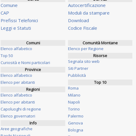
Comune
Autocertificazione
CAP
Moduli da stampare
Prefissi Telefonici
Download
Leggi e Statuti
Codice Fiscale
Comuni
Comunità Montane
Elenco alfabetico
Elenco per Regione
Top 50
Risorse
Segnala sito web
Curiosità e Nomi particolari
Siti Partner
Province
Elenco alfabetico
Pubblicità
Elenco per abitanti
Top 10
Roma
Regioni
Elenco alfabetico
Milano
Elenco per abitanti
Napoli
Capoluoghi di regione
Torino
Elenco governatori
Palermo
Info
Genova
Aree geografiche
Bologna
Parchi Nazionali