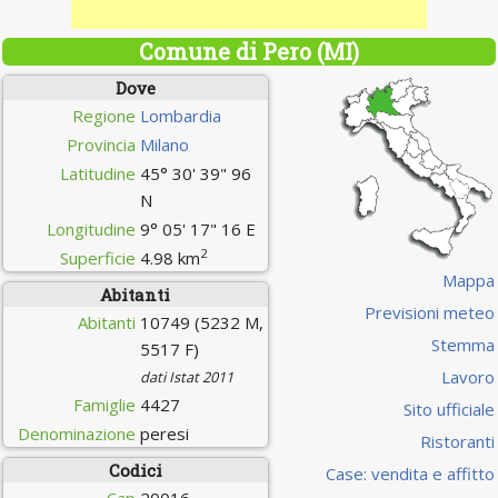
Comune di Pero (MI)
Dove
Regione
Lombardia
Provincia
Milano
Latitudine
45° 30' 39" 96
N
Longitudine
9° 05' 17" 16 E
2
Superficie
4.98 km
Mappa
Abitanti
Previsioni meteo
Abitanti
10749 (5232 M,
Stemma
5517 F)
Lavoro
dati Istat 2011
Famiglie
4427
Sito ufficiale
Denominazione
peresi
Ristoranti
Codici
Case: vendita e affitto