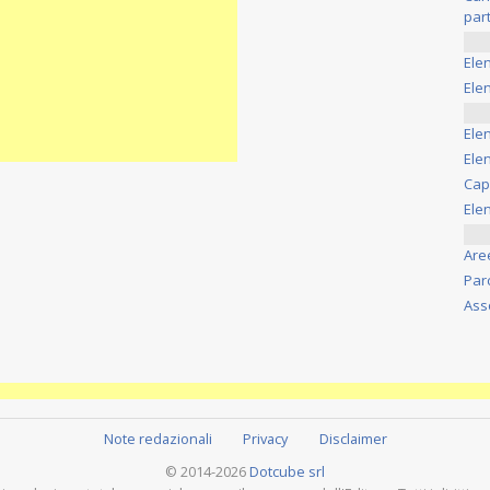
part
Ele
Elen
Ele
Elen
Cap
Ele
Are
Par
Ass
Note redazionali
Privacy
Disclaimer
© 2014-2026
Dotcube srl