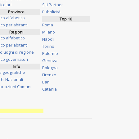
icolari
Siti Partner
Province
Pubblicità
nco alfabetico
Top 10
co per abitanti
Roma
Regioni
Milano
nco alfabetico
Napoli
co per abitanti
Torino
oluoghi di regione
Palermo
nco governatori
Genova
Info
Bologna
e geografiche
Firenze
chi Nazionali
Bari
ociazioni Comuni
Catania