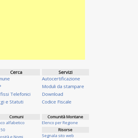
Cerca
Servizi
mune
Autocertificazione
P
Moduli da stampare
fissi Telefonici
Download
gi e Statuti
Codice Fiscale
Comuni
Comunità Montane
nco alfabetico
Elenco per Regione
 50
Risorse
Segnala sito web
iosità e Nomi