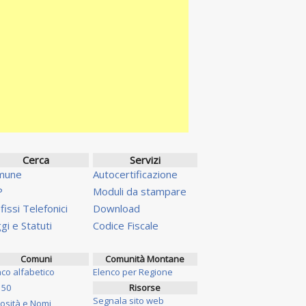
Cerca
Servizi
mune
Autocertificazione
P
Moduli da stampare
fissi Telefonici
Download
gi e Statuti
Codice Fiscale
Comuni
Comunità Montane
nco alfabetico
Elenco per Regione
 50
Risorse
Segnala sito web
iosità e Nomi