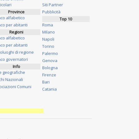
icolari
Siti Partner
Province
Pubblicità
nco alfabetico
Top 10
co per abitanti
Roma
Regioni
Milano
nco alfabetico
Napoli
co per abitanti
Torino
oluoghi di regione
Palermo
nco governatori
Genova
Info
Bologna
e geografiche
Firenze
chi Nazionali
Bari
ociazioni Comuni
Catania