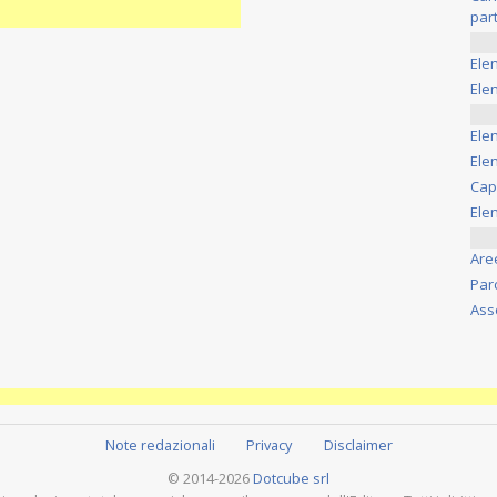
part
Ele
Elen
Ele
Elen
Cap
Ele
Are
Par
Ass
Note redazionali
Privacy
Disclaimer
© 2014-2026
Dotcube srl