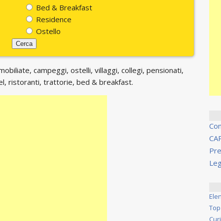
Bed & Breakfast
Residence
Ostello
biliate, campeggi, ostelli, villaggi, collegi, pensionati,
, ristoranti, trattorie, bed & breakfast.
Co
CA
Pre
Leg
Ele
Top
Cur