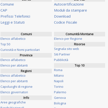
Comune
Autocertificazione
CAP
Moduli da stampare
Prefissi Telefonici
Download
Leggi e Statuti
Codice Fiscale
Comuni
Comunità Montane
Elenco alfabetico
Elenco per Regione
Top 50
Risorse
Segnala sito web
Curiosità e Nomi particolari
Siti Partner
Province
Elenco alfabetico
Pubblicità
Elenco per abitanti
Top 10
Roma
Regioni
Elenco alfabetico
Milano
Elenco per abitanti
Napoli
Capoluoghi di regione
Torino
Elenco governatori
Palermo
Info
Genova
Aree geografiche
Bologna
Parchi Nazionali