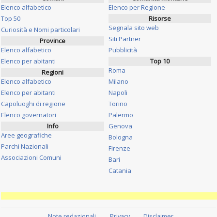
Elenco alfabetico
Elenco per Regione
Top 50
Risorse
Segnala sito web
Curiosità e Nomi particolari
Siti Partner
Province
Elenco alfabetico
Pubblicità
Elenco per abitanti
Top 10
Roma
Regioni
Elenco alfabetico
Milano
Elenco per abitanti
Napoli
Capoluoghi di regione
Torino
Elenco governatori
Palermo
Info
Genova
Aree geografiche
Bologna
Parchi Nazionali
Firenze
Associazioni Comuni
Bari
Catania
Note redazionali
Privacy
Disclaimer