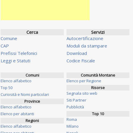
Cerca
Servizi
Comune
Autocertificazione
CAP
Moduli da stampare
Prefissi Telefonici
Download
Leggi e Statuti
Codice Fiscale
Comuni
Comunità Montane
Elenco alfabetico
Elenco per Regione
Top 50
Risorse
Segnala sito web
Curiosità e Nomi particolari
Siti Partner
Province
Elenco alfabetico
Pubblicità
Elenco per abitanti
Top 10
Roma
Regioni
Elenco alfabetico
Milano
Elenco per abitanti
Napoli