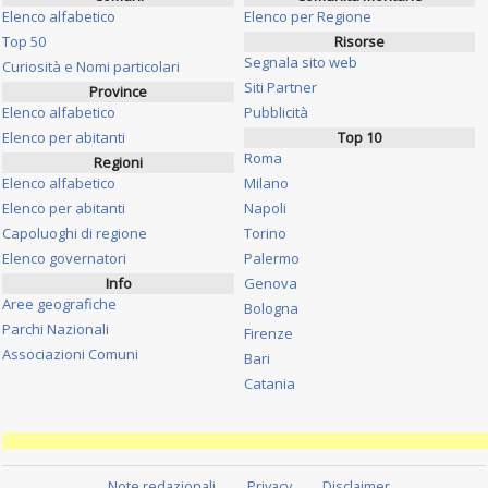
Elenco alfabetico
Elenco per Regione
Top 50
Risorse
Segnala sito web
Curiosità e Nomi particolari
Siti Partner
Province
Elenco alfabetico
Pubblicità
Elenco per abitanti
Top 10
Roma
Regioni
Elenco alfabetico
Milano
Elenco per abitanti
Napoli
Capoluoghi di regione
Torino
Elenco governatori
Palermo
Info
Genova
Aree geografiche
Bologna
Parchi Nazionali
Firenze
Associazioni Comuni
Bari
Catania
Note redazionali
Privacy
Disclaimer