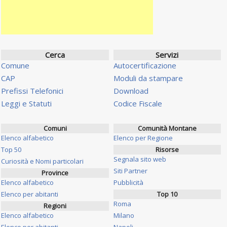
Cerca
Servizi
Comune
Autocertificazione
CAP
Moduli da stampare
Prefissi Telefonici
Download
Leggi e Statuti
Codice Fiscale
Comuni
Comunità Montane
Elenco alfabetico
Elenco per Regione
Top 50
Risorse
Segnala sito web
Curiosità e Nomi particolari
Siti Partner
Province
Elenco alfabetico
Pubblicità
Elenco per abitanti
Top 10
Roma
Regioni
Elenco alfabetico
Milano
Elenco per abitanti
Napoli