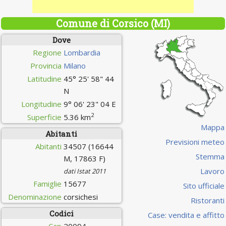
Comune di Corsico (MI)
Dove
Regione
Lombardia
Provincia
Milano
Latitudine
45° 25' 58" 44
N
Longitudine
9° 06' 23" 04 E
2
Superficie
5.36 km
Mappa
Abitanti
Previsioni meteo
Abitanti
34507 (16644
Stemma
M, 17863 F)
Lavoro
dati Istat 2011
Famiglie
15677
Sito ufficiale
Denominazione
corsichesi
Ristoranti
Codici
Case: vendita e affitto