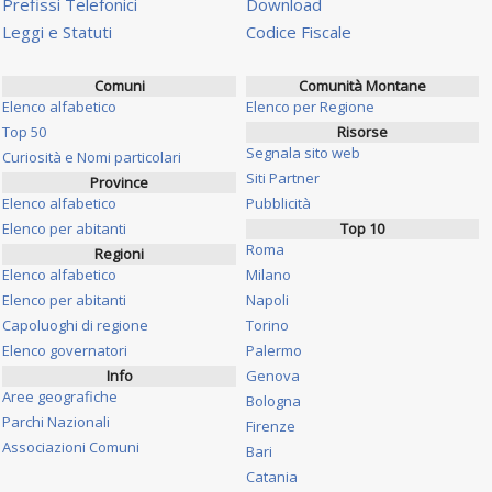
Prefissi Telefonici
Download
Leggi e Statuti
Codice Fiscale
Comuni
Comunità Montane
Elenco alfabetico
Elenco per Regione
Top 50
Risorse
Segnala sito web
Curiosità e Nomi particolari
Siti Partner
Province
Elenco alfabetico
Pubblicità
Elenco per abitanti
Top 10
Roma
Regioni
Elenco alfabetico
Milano
Elenco per abitanti
Napoli
Capoluoghi di regione
Torino
Elenco governatori
Palermo
Info
Genova
Aree geografiche
Bologna
Parchi Nazionali
Firenze
Associazioni Comuni
Bari
Catania