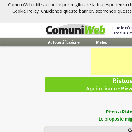
ComuniWeb utilizza cookie per migliorare la tua esperienza di 
Cookie Policy. Chiudendo questo banner, scorrendo questa pa
Tutte le inf
Servizi al C
Autocertificazione
Meteo
Ristor
Agriturismo - Pizze
Ricerca Ristor
Le proposte migl
C