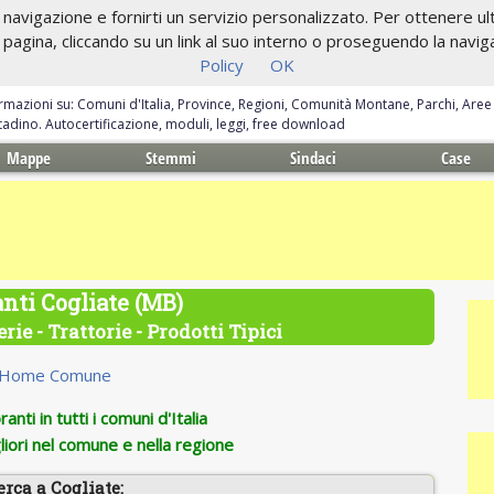
navigazione e fornirti un servizio personalizzato. Per ottenere ulte
gina, cliccando su un link al suo interno o proseguendo la navigazi
Policy
OK
ormazioni su: Comuni d'Italia, Province, Regioni, Comunità Montane, Parchi, Are
ittadino. Autocertificazione, moduli, leggi, free download
Mappe
Stemmi
Sindaci
Case
anti Cogliate (MB)
rie - Trattorie - Prodotti Tipici
Home Comune
anti in tutti i comuni d'Italia
iori nel comune e nella regione
erca a Cogliate: