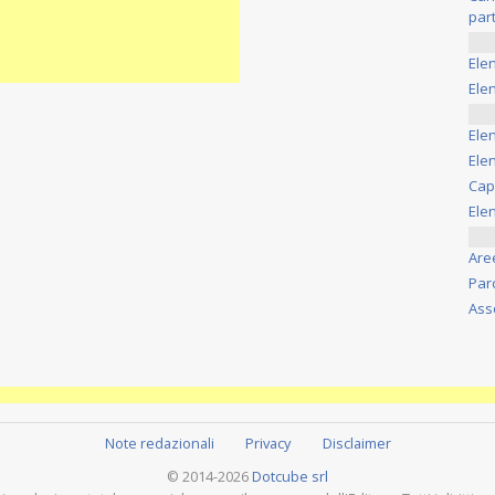
part
Ele
Elen
Ele
Elen
Cap
Ele
Are
Par
Ass
Note redazionali
Privacy
Disclaimer
© 2014-2026
Dotcube srl