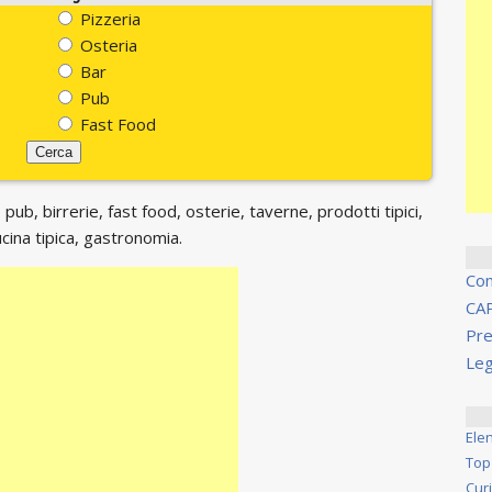
Pizzeria
Osteria
Bar
Pub
Fast Food
 pub, birrerie, fast food, osterie, taverne, prodotti tipici,
ucina tipica, gastronomia.
Co
CA
Pre
Leg
Ele
Top
Cur