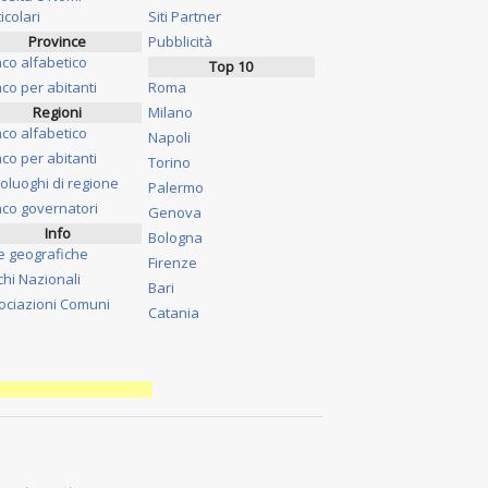
icolari
Siti Partner
Province
Pubblicità
nco alfabetico
Top 10
co per abitanti
Roma
Regioni
Milano
nco alfabetico
Napoli
co per abitanti
Torino
oluoghi di regione
Palermo
nco governatori
Genova
Info
Bologna
e geografiche
Firenze
chi Nazionali
Bari
ociazioni Comuni
Catania