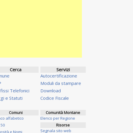
Cerca
Servizi
mune
Autocertificazione
P
Moduli da stampare
fissi Telefonici
Download
gi e Statuti
Codice Fiscale
Comuni
Comunità Montane
nco alfabetico
Elenco per Regione
 50
Risorse
Segnala sito web
iosità e Nomi