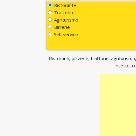
Ristorante
Trattoria
Agriturismo
Birrerie
Self service
Ristoranti, pizzerie, trattorie, agriturismo,
ricette, c