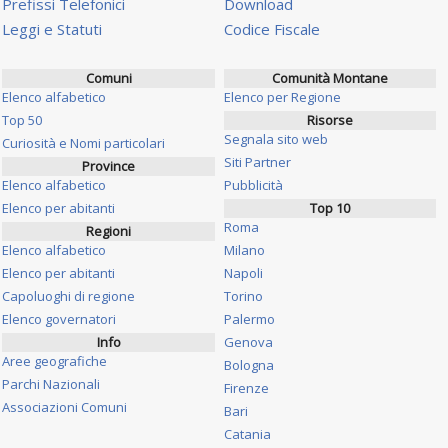
Prefissi Telefonici
Download
Leggi e Statuti
Codice Fiscale
Comuni
Comunità Montane
Elenco alfabetico
Elenco per Regione
Top 50
Risorse
Segnala sito web
Curiosità e Nomi particolari
Siti Partner
Province
Elenco alfabetico
Pubblicità
Elenco per abitanti
Top 10
Roma
Regioni
Elenco alfabetico
Milano
Elenco per abitanti
Napoli
Capoluoghi di regione
Torino
Elenco governatori
Palermo
Info
Genova
Aree geografiche
Bologna
Parchi Nazionali
Firenze
Associazioni Comuni
Bari
Catania