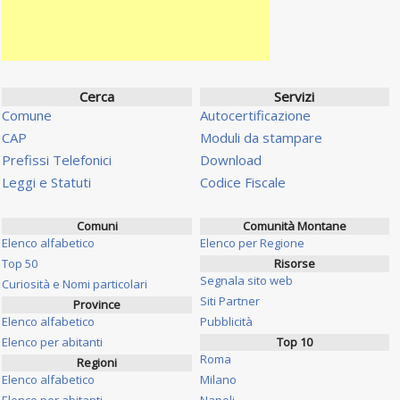
Cerca
Servizi
Comune
Autocertificazione
CAP
Moduli da stampare
Prefissi Telefonici
Download
Leggi e Statuti
Codice Fiscale
Comuni
Comunità Montane
Elenco alfabetico
Elenco per Regione
Top 50
Risorse
Segnala sito web
Curiosità e Nomi particolari
Siti Partner
Province
Elenco alfabetico
Pubblicità
Elenco per abitanti
Top 10
Roma
Regioni
Elenco alfabetico
Milano
Elenco per abitanti
Napoli