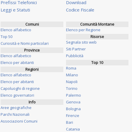
Prefissi Telefonici
Download
Leggi e Statuti
Codice Fiscale
Comuni
Comunità Montane
Elenco alfabetico
Elenco per Regione
Top 50
Risorse
Segnala sito web
Curiosità e Nomi particolari
Siti Partner
Province
Elenco alfabetico
Pubblicità
Elenco per abitanti
Top 10
Roma
Regioni
Elenco alfabetico
Milano
Elenco per abitanti
Napoli
Capoluoghi di regione
Torino
Elenco governatori
Palermo
Info
Genova
Aree geografiche
Bologna
Parchi Nazionali
Firenze
Associazioni Comuni
Bari
Catania